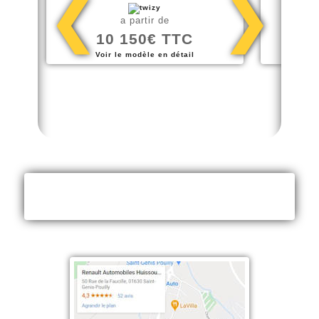
❮
❯
a partir de
10 150€ TTC
1
Voir le modèle en détail
Voir
Votre Agent Renault et Dacia - Au coeur du
Pays de Gex